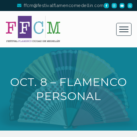
ffcm@festivalflamencomedellin.com
OCT. 8 – FLAMENCO
PERSONAL