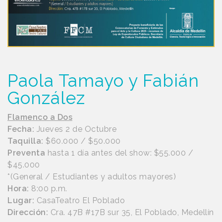
Paola Tamayo y Fabián
González
Flamenco a Dos
Fecha:
Jueves 2 de Octubre
Taquilla:
$60.000 / $50.000
Preventa
hasta 1 día antes del show: $55.000 /
$45.000
*(General / Estudiantes y adultos mayores)
Hora:
8:00 p.m.
Lugar:
CasaTeatro El Poblado
Dirección:
Cra. 47B #17B sur 35, El Poblado, Medellín